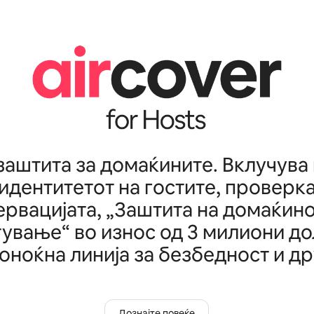
заштита за домаќините. Вклучува
 идентитетот на гостите, проверка
ервацијата, „Заштита на домаќино
ување“ во износ од 3 милиони до
оноќна линија за безбедност и др
Дознајте повеќе