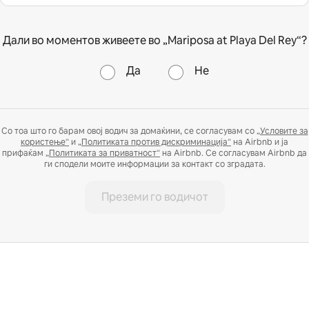
Дали во моментов живеете во „Mariposa at Playa Del Rey“?
Да
Не
Со тоа што го барам овој водич за домаќини, се согласувам со
„Условите за
користење“
и
„Политиката против дискриминација“
на Airbnb и ја
прифаќам
„Политиката за приватност“
на Airbnb. Се согласувам Airbnb да
ги сподели моите информации за контакт со зградата.
Преземи го водичот