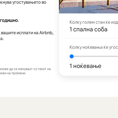
икнува угостувањето во
 годишно
.
Колку голем стан ќе из
1 спална соба
 вашите исплати на Airbnb,
а.
Колку ноќевања ќе угос
1 ноќевање
може да се менуваат со текот на
лежи на промени.