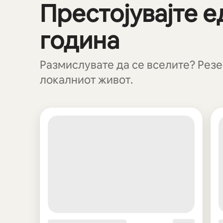
Престојувајте е
Се гледаат 0 од 0 елемента
година
Размислувате да се вселите? Резер
локалниот живот.