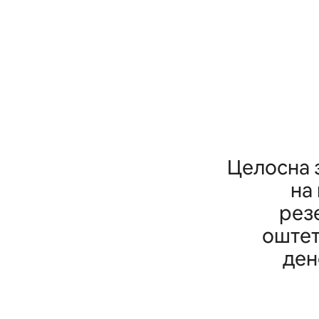
Целосна 
на
рез
оштет
ден