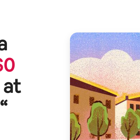
а
$
0
 at
“