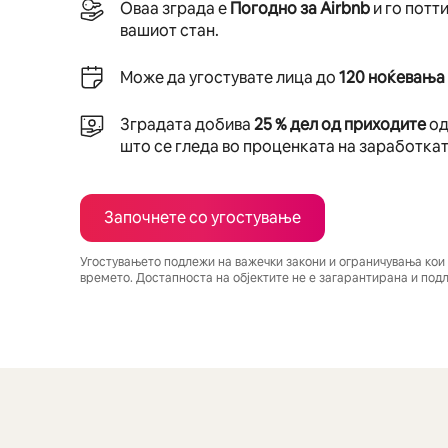
Оваа зграда е
Погодно за Airbnb
и го потт
вашиот стан.
Може да угостувате лица до
120 ноќевања
Зградата добива
25 % дел од приходите
од
што се гледа во проценката на заработкат
Започнете со угостување
Угостувањето подлежи на важечки закони и ограничувања кои 
времето. Достапноста на објектите не е загарантирана и под
Вашата потенцијална заработка е $971 месечно