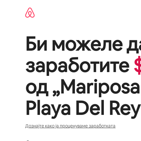
Прескокни
на
содржина
Би можеле д
заработите
од „
Mariposa
Playa Del Rey
Дознајте како ја проценуваме заработката