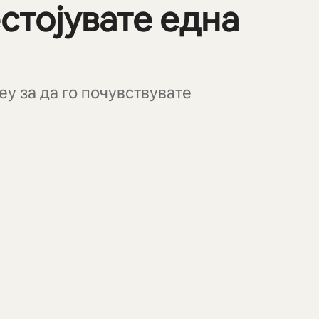
стојувате една
ey за да го почувствувате