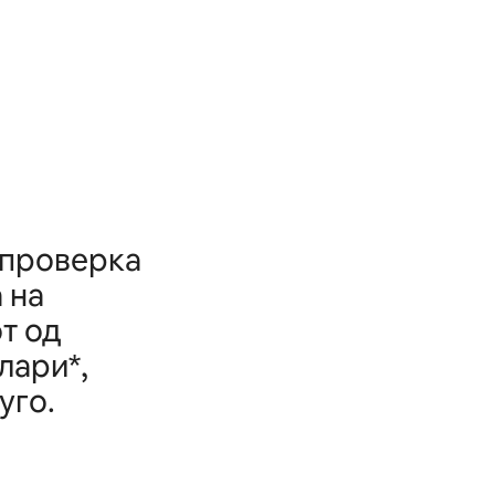
 проверка
 на
т од
лари*,
уго.