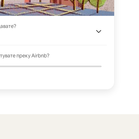
давате?
тувате преку Airbnb?