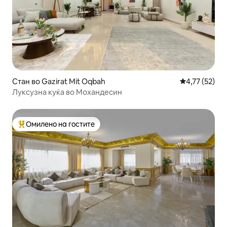
Стан во Gazirat Mit Oqbah
Просечна оце
4,77 (52)
Луксузна куќа во Мохандесин
Омилено на гостите
Меѓу најуспешните „Омилени на гостите“