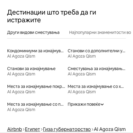
Дестинации што треба да ги
истражите
Други видови сместувања
Најпопуларни знаменитости во 
Кондоминиуми за изнајмување
Станови со дополнителни услуги за изнајмување
Al Agoza Qism
Al Agoza Qism
Станови за изнајмување
Сместувања за изнајмување погодни за семејства
Al Agoza Qism
Al Agoza Qism
Места за изнајмување покрај вода
Места за изнајмување со хидромасажна када
Al Agoza Qism
Al Agoza Qism
Места за изнајмување со пристап до плажа
Прикажи повеќе
Al Agoza Qism
Airbnb
Египет
Гиза губернаторство
Al Agoza Qism