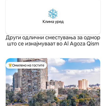
Клима уред
Други одлични сместувања за одмор
што се изнајмуваат во Al Agoza Qism
Омилено на гостите
Меѓу најуспешните „Омилени на гостите“