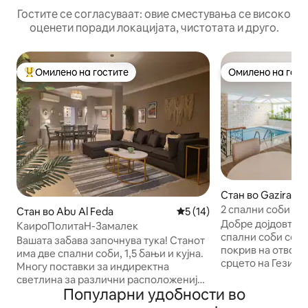
Гостите се согласуваат: овие сместувања се високо
оценети поради локацијата, чистотата и друго.
Омилено на гостите
Омилено на гост
Меѓу најуспешните „Омилени на гостите“
Омилено на гост
Стан во Gazirat M
2 спални соби со
Стан во Abu Al Feda
Просечна оцена: 5 од 5, 1
5 (14)
покрив | Mohande
Добре дојдовте в
КаироПолитаН-Замалек
спални соби со п
Вашата забава започнува тука! Станот
покрив на отворен
има две спални соби, 1,5 бањи и кујна.
срцето на Гезире
Многу поставки за индиректна
Мохандесин на ул
светлина за различни расположенија
Довал Ел-Арабија
Популарни удобности во
и амбиент. Сите апарати што може да
локација ве став
ви бидат потребни за краток или долг