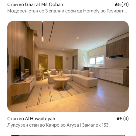
Стан во Gazirat Mit Oqbah
Просечна 
5 (71)
Модерен стан со 3 спални соби од Homely во Гезират
Ел Араб
Стан во Al Huwaiteyah
Просечна
5 (4)
Луксузен стан во Каиро во Агуза | Замалек 153