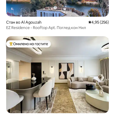
Стан во Al Agouzah
Просечна оцен
4,95 (256)
EZ Residence - Rooftop Apt. Поглед кон Нил
Омилено на гостите
Меѓу најуспешните „Омилени на гостите“