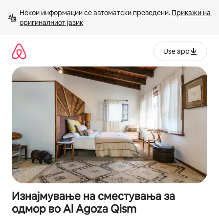
Прескокни
Некои информации се автоматски преведени. 
Прикажи на 
на
оригиналниот јазик
содржина
Use app
Изнајмување на сместувања за
одмор во Al Agoza Qism