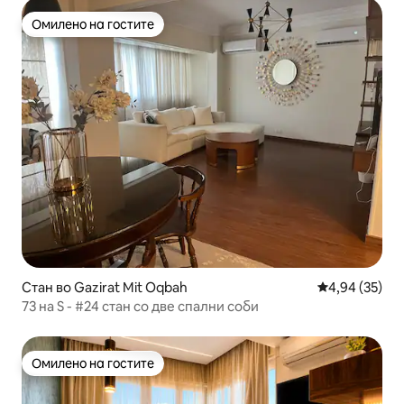
Омилено на гостите
Омилено на гостите
Стан во Gazirat Mit Oqbah
Просечна оце
4,94 (35)
73 на S - #24 стан со две спални соби
Омилено на гостите
Омилено на гостите