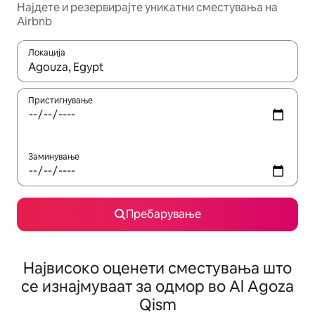
Најдете и резервирајте уникатни сместувања на
Airbnb
Локација
Кога резултатите се достапни, движете се со копчињата со 
Пристигнување
Заминување
Пребарување
Највисоко оценети сместувања што
се изнајмуваат за одмор во Al Agoza
Qism