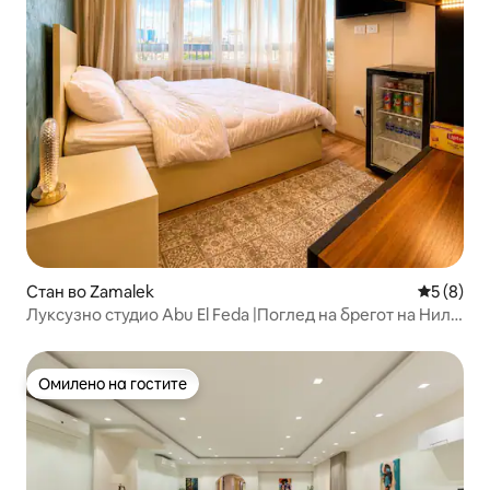
Стан во Zamalek
Просечна
5 (8)
Луксузно студио Abu El Feda |Поглед на брегот на Нил|
Замалек
Омилено на гостите
Омилено на гостите