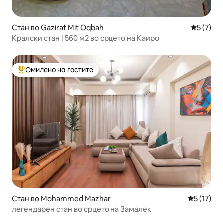
Стан во Gazirat Mit Oqbah
Просечна
5 (7)
Кралски стан | 560 м2 во срцето на Каиро
Омилено на гостите
Меѓу најуспешните „Омилени на гостите“
Стан во Mohammed Mazhar
Просечна 
5 (17)
легендарен стан во срцето на Замалек