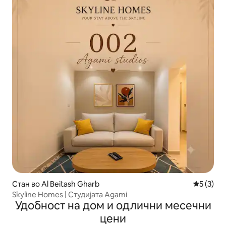
Стан во Al Beitash Gharb
Просечна
5 (3)
Skyline Homes | Студијата Agami
Удобност на дом и одлични месечни
цени