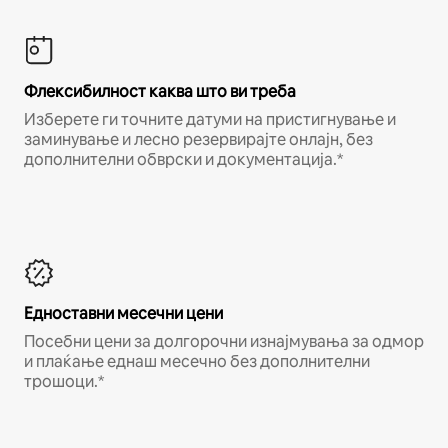
Флексибилност каква што ви треба
Изберете ги точните датуми на пристигнување и
заминување и лесно резервирајте онлајн, без
дополнителни обврски и документација.*
Едноставни месечни цени
Посебни цени за долгорочни изнајмувања за одмор
и плаќање еднаш месечно без дополнителни
трошоци.*