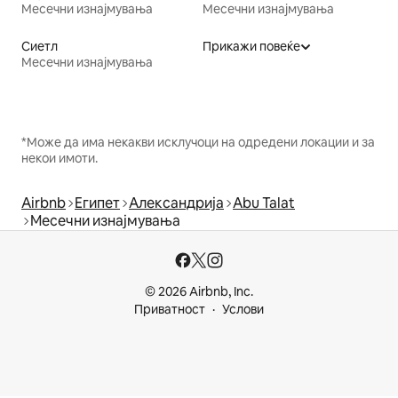
Месечни изнајмувања
Месечни изнајмувања
Сиетл
Прикажи повеќе
Месечни изнајмувања
*Може да има некакви исклучоци на одредени локации и за
некои имоти.
Airbnb
Египет
Александрија
Abu Talat
Месечни изнајмувања
© 2026 Airbnb, Inc.
Приватност
Услови