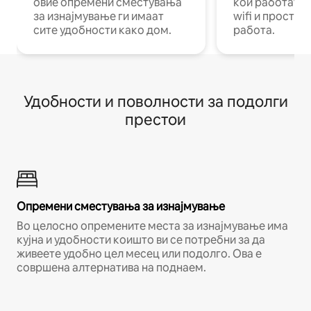
овие опремени сместувања
кои работат н
за изнајмување ги имаат
wifi и простор
сите удобности како дом.
работа.
Удобности и поволности за подолги
престои
Опремени сместувања за изнајмување
Во целосно опремените места за изнајмување има
кујна и удобности коишто ви се потребни за да
живеете удобно цел месец или подолго. Ова е
совршена алтернатива на поднаем.