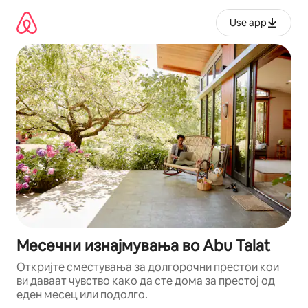
Прескокни
на
Use app
содржина
Месечни изнајмувања во Abu Talat
Откријте сместувања за долгорочни престои кои
ви даваат чувство како да сте дома за престој од
еден месец или подолго.