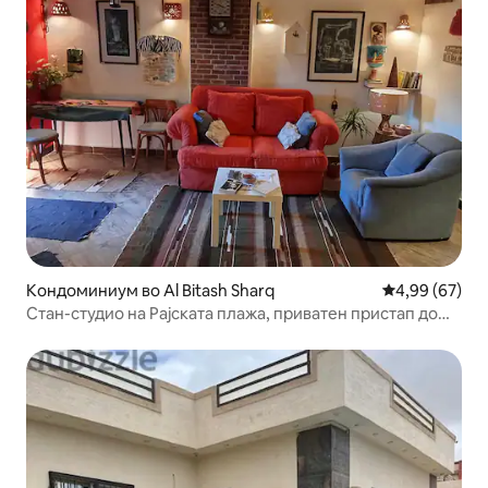
Кондоминиум во Al Bitash Sharq
Просечна оце
4,99 (67)
Стан-студио на Рајската плажа, приватен пристап до
плажата