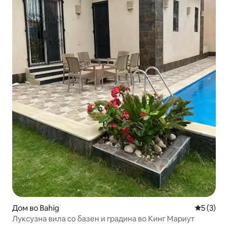
Дом во Bahig
Просечна
5 (3)
Луксузна вила со базен и градина во Кинг Мариут