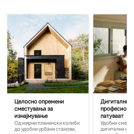
Целосно опремени
Дигитални н
сместувања за
професиона
изнајмување
патуваат
Од мирни планински колиби
Удобни смест
до удобни урбани станови,
дигитални ном