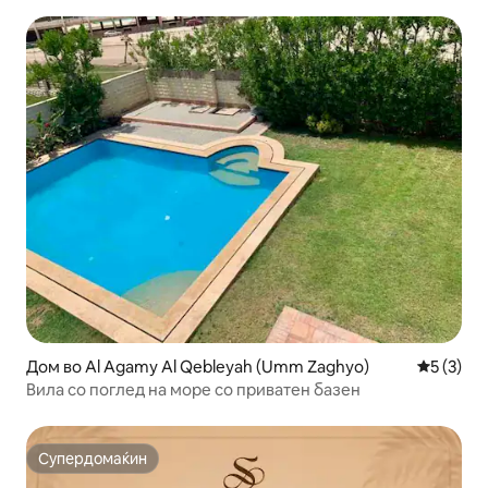
Дом во Al Agamy Al Qebleyah (Umm Zaghyo)
Просечна
5 (3)
Вила со поглед на море со приватен базен
Супердомаќин
Супердомаќин