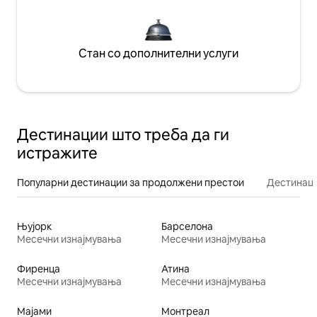
Стан со дополнителни услуги
Дестинации што треба да ги
истражите
Популарни дестинации за продолжени престои
Дестинаци
Њујорк
Барселона
Месечни изнајмувања
Месечни изнајмувања
Фиренца
Атина
Месечни изнајмувања
Месечни изнајмувања
Мајами
Монтреал