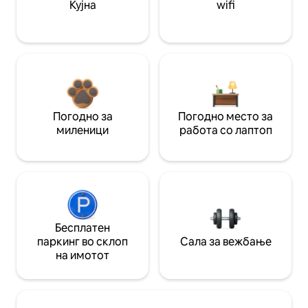
Кујна
wifi
Погодно за
Погодно место за
миленици
работа со лаптоп
Бесплатен
паркинг во склоп
Сала за вежбање
на имотот