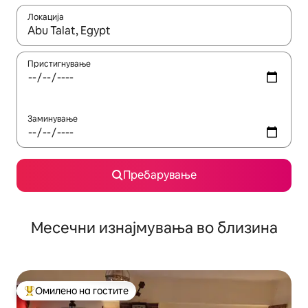
Локација
Кога резултатите се достапни, движете се со копчињата со 
Пристигнување
Заминување
Пребарување
Месечни изнајмувања во близина
Омилено на гостите
Меѓу најуспешните „Омилени на гостите“