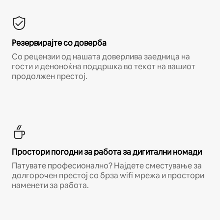
Резервирајте со доверба
Со рецензии од нашата доверлива заедница на
гости и деноноќна поддршка во текот на вашиот
продолжен престој.
Простори погодни за работа за дигитални номади
Патувате професионално? Најдете сместување за
долгорочен престој со брза wifi мрежа и простори
наменети за работа.