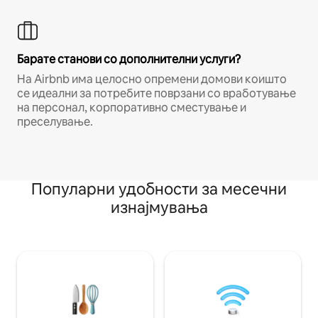
Барате станови со дополнителни услуги?
На Airbnb има целосно опремени домови коишто
се идеални за потребите поврзани со вработување
на персонал, корпоративно сместување и
преселување.
Популарни удобности за месечни
изнајмувања